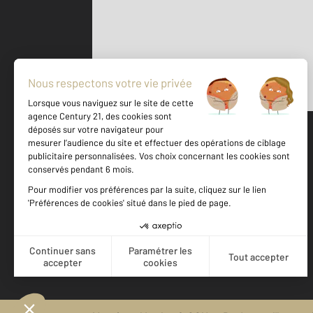
Parlons de vous, parlons biens
500 m
©
Mappy
Votre agence est notée
Achat
Vente
9,5
/
10