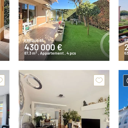
FREJUS 83
S
430 000 €
2
87,3 m
, Appartement
, 4 pcs
6