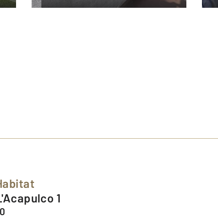
Habitat
 L'Acapulco 1
00