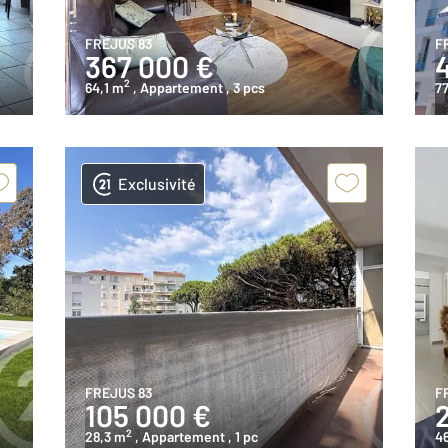
FREJUS 83
F
367 000 €
2
64,1 m
, Appartement
, 3 pcs
77
Exclusivité
FREJUS 83
F
105 000 €
2
28,3 m
, Appartement
, 1 pc
4