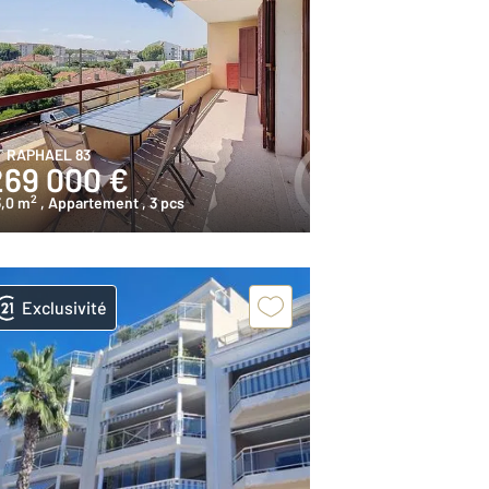
T RAPHAEL 83
269 000 €
2
3,0 m
, Appartement
, 3 pcs
Exclusivité