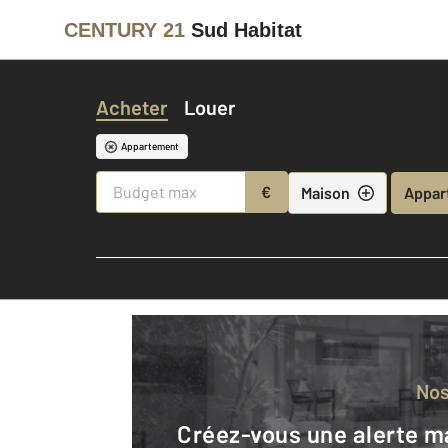
CENTURY 21
Sud Habitat
Acheter
Louer
Appartement
€
Maison
Appar
No
Créez-vous une alerte mail pour être averti quand une annonce est en ligne et consultez la