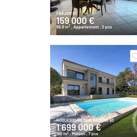
FREJUS 83
159 000 €
2
58,8 m
, Appartement
, 2 pcs
ROQUEBRUNE SUR ARGENS 83
1 699 000 €
2
182 m
, Maison
, 7 pcs