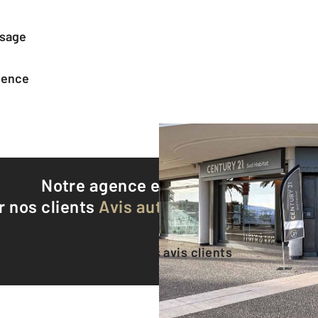
ssage
agence
Notre agence est notée
9,5/10
r nos clients
Avis authentifiés par Qualite
Voir tous les avis clients