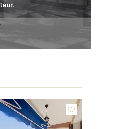
teur.
e