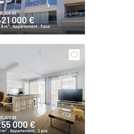
REJUS 83
421 000 €
2
,6 m
, Appartement
, 3 pcs
REJUS 83
255 000 €
2
6 m
, Appartement
, 2 pcs