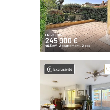
FREJUS 83
245 000 €
2
46,5 m
, Appartement
, 2 pcs
Exclusivité