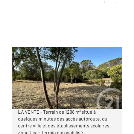
FREJUS 83
2
1298 m
Ref : 3403
Terrain à vendre
500 000 €
FREJUS - QUARTIER TOUR DE MARE - RARE A
LA VENTE - Terrain de 1298 m² situé à
quelques minutes des accès autoroute, du
centre ville et des établissements scolaires.
Zone Uca - Terrain non viabilisé