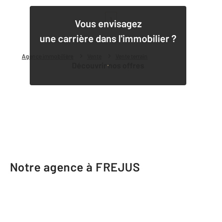
1
Vous envisagez
une carrière dans l'immobilier ?
Agence immobilière
Vente
Vente terrain
Découvrir nos offres
Notre agence à FREJUS