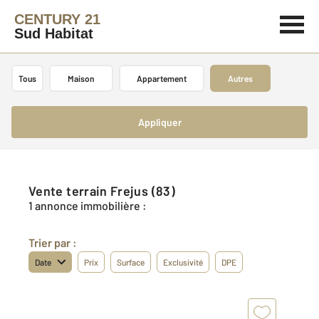
CENTURY 21
Sud Habitat
Tous
Maison
Appartement
Autres
Appliquer
Vente terrain Frejus (83)
1 annonce immobilière :
Trier par :
Date
Prix
Surface
Exclusivité
DPE