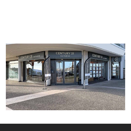
CENTURY 21 Sud Habitat
791 boulevard d'Alger, L'Acapulco 1
FREJUS - 83600
Envoyer un message
Téléphoner à l'agence