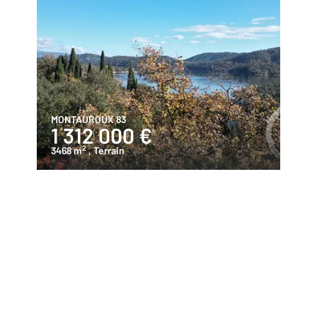
MONTAUROUX 83
1 312 000 €
2
3468 m
, Terrain