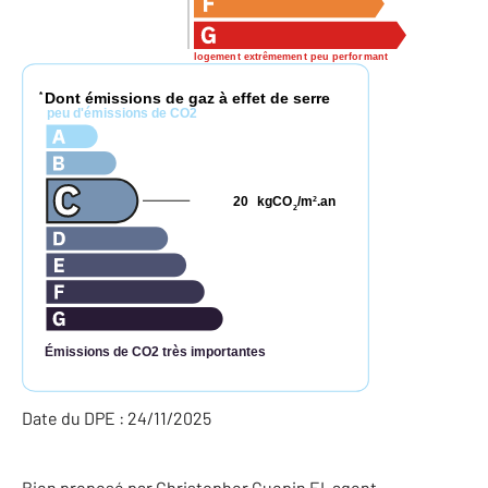
logement extrêmement peu performant
Dont émissions de gaz à effet de serre
*
peu d'émissions de CO2
20
kgCO
/m
.an
2
2
Émissions de CO2 très importantes
Date du DPE : 24/11/2025
Bien proposé par
Christopher
Guepin
EI
, agent