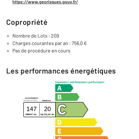
https://www.georisques.gouv.fr/
Copropriété
Nombre de Lots : 209
Charges courantes par an : 756,0 €
Pas de procédure en cours
Les performances énergétiques
logement extrêmement performant
consommation
(énergie primaire)
émissions
147
20
2
2
kg CO
/m
.an
kWh/m
.an
2